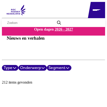
Zoekwoord
Open dagen
2026 - 2027
Nieuws en verhalen
Type
Onderwerp
Segment
Filters
Nieuws en verhalen overzicht
212 items gevonden