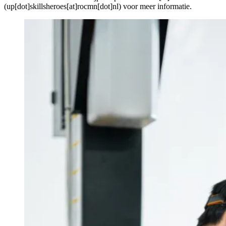
(up[dot]skillsheroes[at]rocmn[dot]nl)
voor meer informatie.