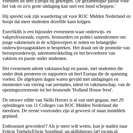
vrienden uit heel Europa bij gekregen. De gezamenlijke passie voor
het vak en zo'n grote uitdaging kan snel een band scheppen.'
Hij spreekt ook zijn waardering uit voor ROC Midden Nederland en
hoopt dat meer studenten dezelfde kans krijgen.
EuroSkills is een bijzonder evenement waar onderwijs- en
vakprofessionals, experts, bestuurders en politici samenkomen om
jonge vakmensen in de schijnwerpers te zetten en belangrijke
onderwijsvraagstukken te bespreken. Het draait om de promotie van
beroepsonderwijs, talentontwikkeling en het bevorderen van
vaktrots en passie onder studenten.
Het evenement ademt vakmanschap en passie, met studenten die
onder druk presteren en supporters uit heel Europa die de spanning
voelen. De afgelopen dagen waren gevuld met uitdagingen en
momenten van viering van prestaties, talent en vakmanschap, van de
openingsceremonie tot het bruisende 'Holland House feest'.
De nieuwe editie van Skills Heroes is al van start gegaan, met 29
opleidingen van 11 Colleges van ROC Midden Nederland die
meedoen. De eerste voorrondes zijn al geweest of staan inmiddels
gepland.
Enthousiast geworden!? Als je meer wilt weten, kun je mailen naar
Felicia Triebels/Elwin Soerdjpal:
up.skillsheroes
[at]
rocmn.nl