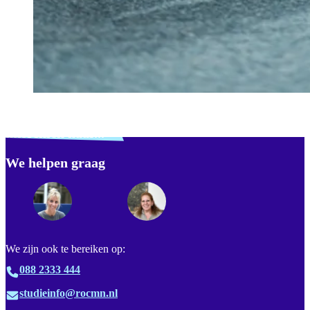
Verdwaald? Zoek je
misschien naar...
We helpen graag
Footer
We zijn ook te bereiken op:
088 2333 444
studieinfo@rocmn.nl