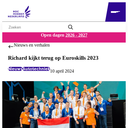
Zoekwoord
Open dagen
2026 - 2027
Nieuws en verhalen
Richard kijkt terug op Euroskills 2023
Nieuws
Autotechniek
10 april 2024
Labels:
Datum: