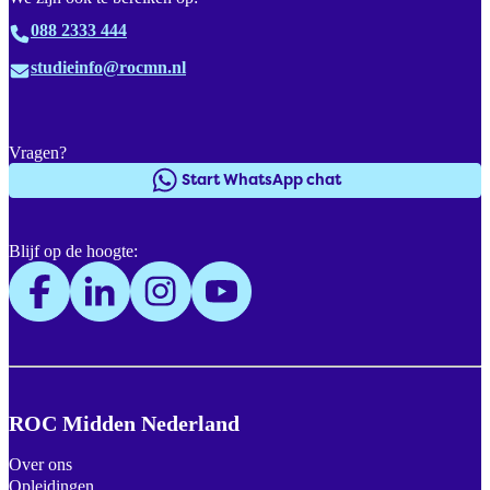
088 2333 444
studieinfo@rocmn.nl
Vragen?
Start WhatsApp chat
Blijf op de hoogte:
ROC Midden Nederland
Over ons
Opleidingen