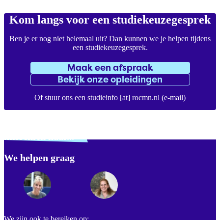
Kom langs voor een studiekeuzegesprek
Ben je er nog niet helemaal uit? Dan kunnen we je helpen tijdens
een studiekeuzegesprek.
Maak een afspraak
Bekijk onze opleidingen
Of stuur ons een
studieinfo
[at]
rocmn.nl
(e-mail)
Verdwaald? Zoek je
misschien naar...
We helpen graag
Footer
We zijn ook te bereiken op: