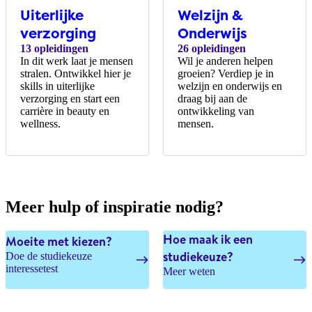
Uiterlijke
Welzijn &
verzorging
Onderwijs​
13 opleidingen
26 opleidingen
In dit werk laat je mensen
Wil je anderen helpen
stralen. Ontwikkel hier je
groeien? Verdiep je in
skills in uiterlijke
welzijn en onderwijs en
verzorging en start een
draag bij aan de
carrière in beauty en
ontwikkeling van
wellness.
mensen.
Meer hulp of inspiratie nodig?
Hoe maak ik een
Moeite met kiezen?
studiekeuze?
Doe de studiekeuze
interessetest
Meer weten