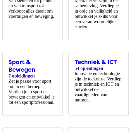
Van sleutelen tot plannen
Maak het verschil in de
en van transport tot
samenleving. Verdiep je
verkoop: alles draait om
in orde en veiligheid en
voertuigen en beweging.
ontwikkel je skills voor
een verantwoordelijke
carrière.
Sport &
Techniek ​& ICT
Bewegen
54 opleidingen
Innovatie en technologie
7 opleidingen
zijn de toekomst. Verdiep
Zet je passie voor sport
je in techniek en ICT en
om in een beroep.
ontwikkel de
Verdiep je in sport en
vaardigheden van
bewegen en ontwikkel je
morgen.
tot een sportprofessional.