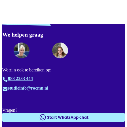
Verdwaald? Zoek je
misschien naar...
We helpen graag
Footer
We zijn ook te bereiken op:
088 2333 444
studieinfo@rocmn.nl
Vragen?
Start WhatsApp chat