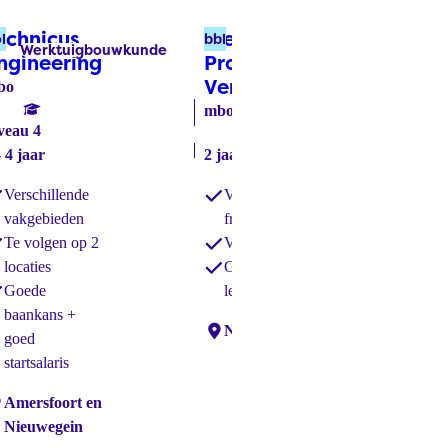
echnicus
Medewerker
l
bbl
Werktuigbouwkunde
Labels:
ngineering
(bol)
Productietechniek
Verspanen
(bbl)
bo
mbo
niveau 2
veau 4
- 4 jaar
2 jaar
Verschillende
Verspanen, draaien en
vakgebieden
frezen
Te volgen op 2
Veel werk te vinden
locaties
Geld verdienen terwijl je
Goede
leert
baankans +
Locaties:
Nieuwegein
goed
startsalaris
caties:
Amersfoort en
Nieuwegein