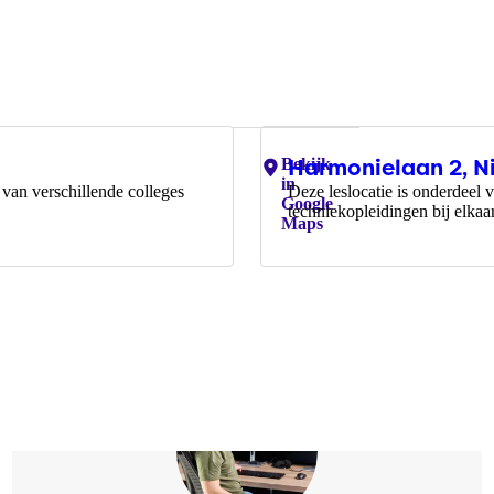
Harmonielaan 2, N
Locaties:
Bekijk
in
van verschillende colleges
Deze leslocatie is onderdeel
Google
techniekopleidingen bij elkaa
Maps