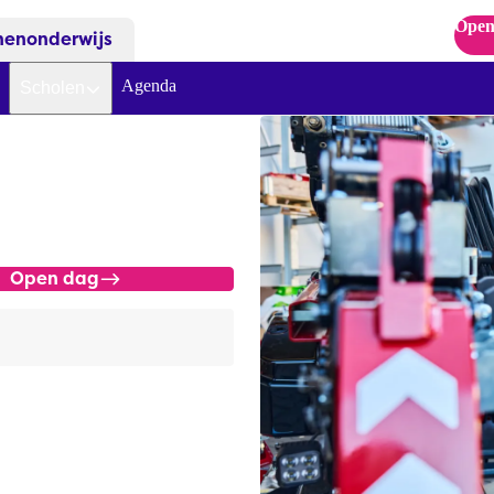
Open
nenonderwijs
Agenda
Scholen
Open dag