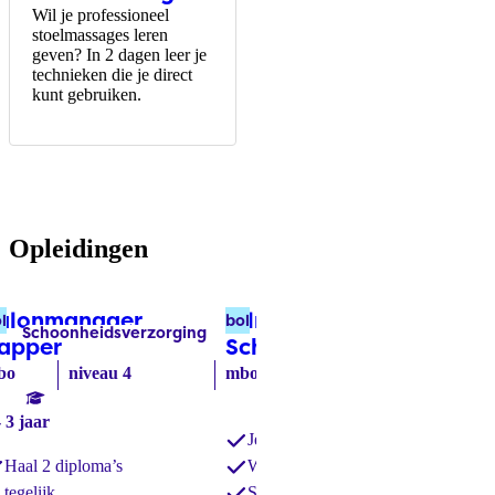
Wil je professioneel
stoelmassages leren
geven? In 2 dagen leer je
technieken die je direct
kunt gebruiken.
Opleidingen
alonmanager
Allround
Al
l
bol
bbl
Schoonheidsverzorging
Kapper
Labels:
Labels:
apper
(bol)
Schoonheidsspecialist
Ba
(b
bo
niveau 4
mbo
niveau 4
3 jaar
mb
- 3 jaar
niv
Je leert om leiding te geven
2 -
Haal 2 diploma’s
Werken in mooie salons
tegelijk
Specialistische behandelingen