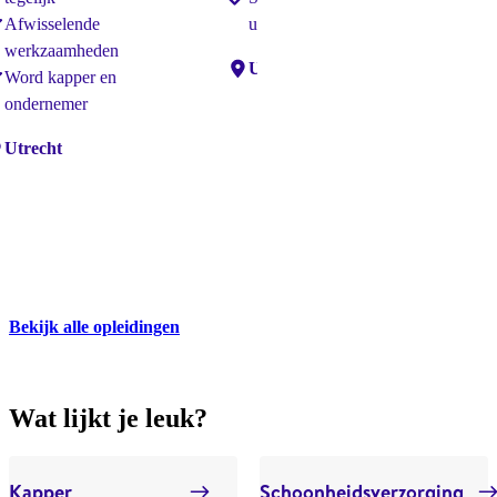
Afwisselende
uitvoeren
werkzaamheden
Locaties:
Utrecht
Word kapper en
ondernemer
caties:
Utrecht
Loc
Bekijk alle opleidingen
Wat lijkt je leuk?
Kapper
Schoonheidsverzorging