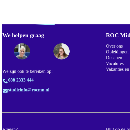
Verdwaald? Zoek je
misschien naar...
We helpen graag
Footer
ROC Mid
Over ons
Opleidingen
Decanen
Vacatures
Vakanties en
We zijn ook te bereiken op:
088 2333 444
studieinfo@rocmn.nl
Vragen?
Blijf op de h