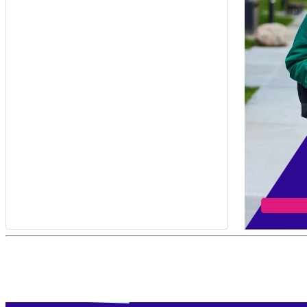
Ontmoet
studenten
en
docenten
Verdwaald? Zoek je
misschien naar...