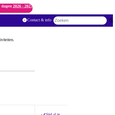
 dagen
2026 - 2027
Contact & info
Zoekwoord
viteiten.
Stel al je