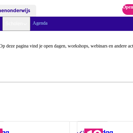
Open
nenonderwijs
Agenda
Scholen
p deze pagina vind je open dagen, workshops, webinars en andere acti
dag
Open dag
Stel al je