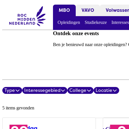
MBO
VAVO
Volwasse
Opleidingen
Studiekeuze
Interesses
Ontdek onze events
Ben je benieuwd naar onze opleidingen? O
Type
Interessegebied
College
Locatie
Filters
Evenementenoverzicht
5 items gevonden
Open dag
Open 
Stel al je