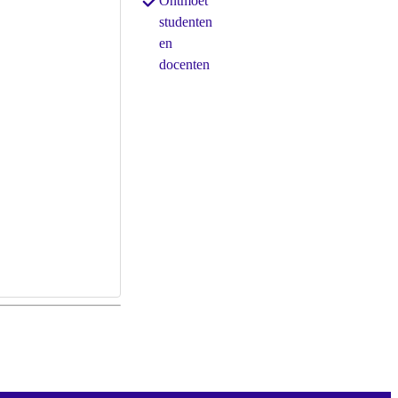
Ontmoet
studenten
en
docenten