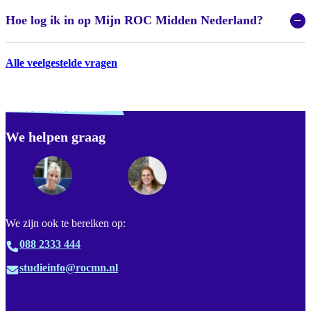
Hoe log ik in op Mijn ROC Midden Nederland?
Alle veelgestelde vragen
Verdwaald? Zoek je
misschien naar...
We helpen graag
Footer
We zijn ook te bereiken op:
088 2333 444
studieinfo@rocmn.nl