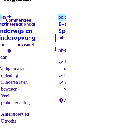
port
International
Ve
l
bol
bbl
Commercieel
Verpleging &
Labels:
Labels:
rofessional
E-commerce
mb
Internationaal
Verzorging
nderwijs en
Specialist
(bol)
inderopvang
(bol)
3 j
mbo
bo
niveau 4
niveau 4
3 jaar
jaar
Tweetalig
2 diploma’s in 1
onderwijs
opleiding
Haal 2 diploma’s
Kinderen laten
Veel aandacht
Loc
bewegen
voor jou
Veel
Locaties:
Amersfoort
praktijkervaring
caties:
Amersfoort en
Utrecht