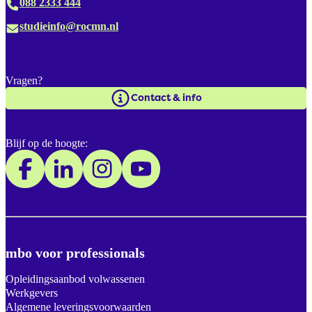
088 2333 444
studieinfo@rocmn.nl
Vragen?
Contact & info
Blijf op de hoogte:
mbo voor professionals
Opleidingsaanbod volwassenen
Werkgevers
Algemene leveringsvoorwaarden