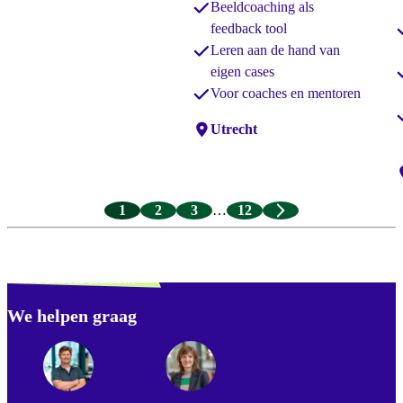
Beeldcoaching als
feedback tool
Leren aan de hand van
eigen cases
Voor coaches en mentoren
Locaties:
Utrecht
L
1
2
3
…
12
Verdwaald? Zoek je
misschien naar...
We helpen graag
Footer