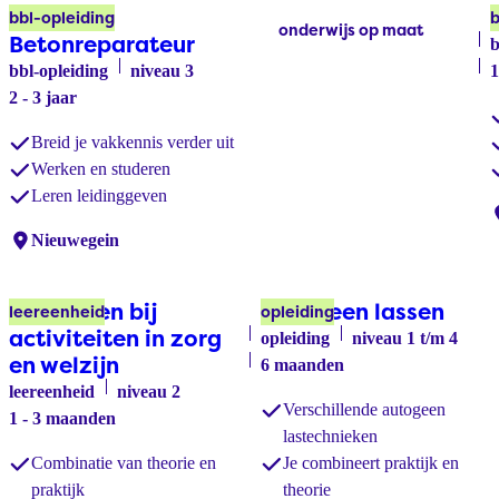
Allround
bbl-opleiding
b
onderwijs op maat
Labels:
Betonreparateur
b
bbl-opleiding
niveau 3
1
2 - 3 jaar
Breid je vakkennis verder uit
Werken en studeren
Leren leidinggeven
L
Locaties:
Nieuwegein
Assisteren bij
Autogeen lassen
leereenheid
opleiding
activiteiten in zorg
opleiding
niveau 1 t/m 4
en welzijn
6 maanden
leereenheid
niveau 2
Verschillende autogeen
1 - 3 maanden
lastechnieken
Combinatie van theorie en
Je combineert praktijk en
praktijk
theorie