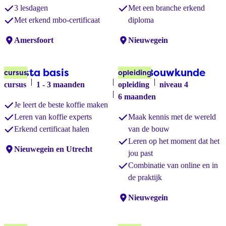
3 lesdagen
Met een branche erkend
Met erkend mbo-certificaat
diploma
Locaties:
Amersfoort
Locaties:
Nieuwegein
Barista basis
Basis Bouwkunde
cursus
opleiding
cursus
1 - 3 maanden
opleiding
niveau 4
6 maanden
Je leert de beste koffie maken
Leren van koffie experts
Maak kennis met de wereld
Erkend certificaat halen
van de bouw
Leren op het moment dat het
Locaties:
Nieuwegein en Utrecht
jou past
Combinatie van online en in
de praktijk
Locaties:
Nieuwegein