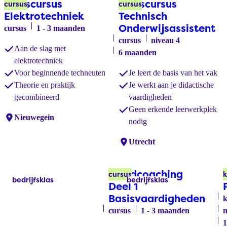
Basiscursus
Basiscursus
cursus
cursus
Elektrotechniek
Technisch
Onderwijsassistent
cursus
1 - 3 maanden
cursus
niveau 4
Aan de slag met
6 maanden
elektrotechniek
Voor beginnende techneuten
Je leert de basis van het vak
Theorie en praktijk
Je werkt aan je didactische
gecombineerd
vaardigheden
Geen erkende leerwerkplek
Locaties:
Nieuwegein
nodig
Locaties:
Utrecht
Beeldcoaching
cursus
bedrijfsklas
bedrijfsklas
Labels:
Labels:
Deel 1
Basisvaardigheden
k
cursus
1 - 3 maanden
n
1