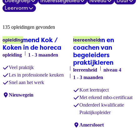
Doelgroep
Interessegebied
Niveau
Duur
Filters
Leervorm
Opleidingsoverzicht
135 opleidingen gevonden
Aankomend Kok /
Aansturen en
opleiding
leereenheid
Koken in de horeca
coachen van
begeleiders
opleiding
1 - 3 maanden
praktijkleren
Veel praktijk
leereenheid
niveau 4
Les in professionele keuken
1 - 3 maanden
Snel aan het werk
Kort leertraject
Locaties:
Nieuwegein
Met erkend mbo-certificaat
Onderdeel kwalificatie
Praktijkopleider
Locaties:
Amersfoort