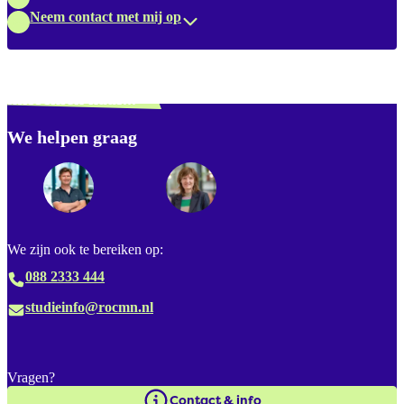
Neem contact met mij op
Verdwaald? Zoek je
misschien naar...
We helpen graag
Footer
We zijn ook te bereiken op:
088 2333 444
studieinfo@rocmn.nl
Vragen?
Contact & info