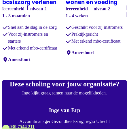
basiszorg verlenen
wonen en voeding
leereenheid
niveau 2
leereenheid
niveau 2
1 - 3 maanden
1 - 4 weken
Snel aan de slag in de zorg
Geschikt voor zij-instromers
Voor zij-instromers en
Praktijkgericht
starters
Met erkend mbo-certificaat
Met erkend mbo-certificaat
Locaties:
Amersfoort
Locaties:
Amersfoort
Deze scholing voor jouw organisatie?
Inge kijkt graag samen naar de mogelijkheden.
Inge van Erp
Accountmanager Gezondheidszorg, regio Utrecht
030 7544 211