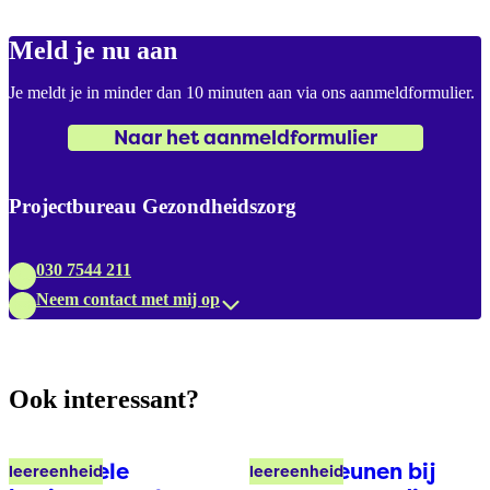
Meld je nu aan
Je meldt je in minder dan 10 minuten aan via ons aanmeldformulier.
Naar het aanmeldformulier
Projectbureau Gezondheidszorg
030 7544 211
Neem contact met mij op
Ook interessant?
Individuele
Ondersteunen bij
leereenheid
leereenheid