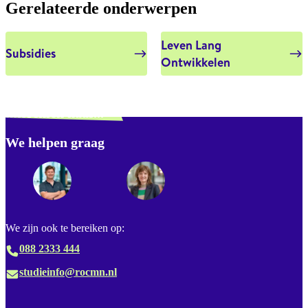
Gerelateerde onderwerpen
Leven Lang
Subsidies
Ontwikkelen
Verdwaald? Zoek je
misschien naar...
We helpen graag
Footer
We zijn ook te bereiken op:
088 2333 444
studieinfo@rocmn.nl