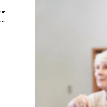
 te
n en
n hun