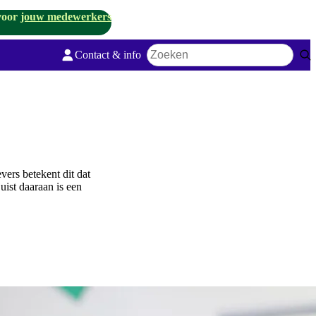
voor
jouw medewerkers
Contact & info
Zoekwoord
ers betekent dit dat
ist daaraan is een