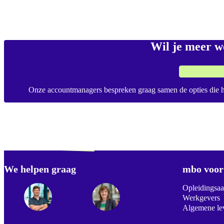
Wil je meer w
Onze accountmanagers bespreken graag samen de opties die he
Verdwaald? Zoek je
misschien naar...
We helpen graag
Footer
mbo voor 
Opleidingsa
Werkgevers
Algemene le