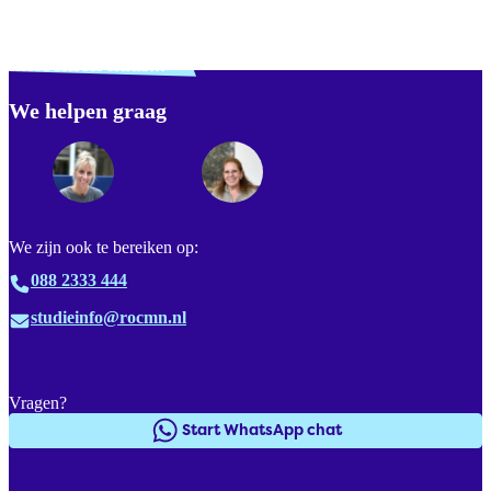
Verdwaald? Zoek je
misschien naar...
We helpen graag
Footer
We zijn ook te bereiken op:
088 2333 444
studieinfo@rocmn.nl
Vragen?
Start WhatsApp chat