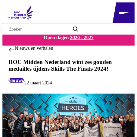
Zoekwoord
Open dagen
2026 - 2027
Nieuws en verhalen
ROC Midden Nederland wint zes gouden
medailles tijdens Skills The Finals 2024!
Nieuws
22 maart 2024
Labels:
Datum: