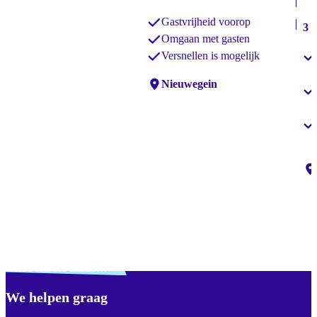
Gastvrijheid voorop
3 j
Omgaan met gasten
Versnellen is mogelijk
Locaties:
Nieuwegein
Lo
Verdwaald? Zoek je
misschien naar...
We helpen graag
Footer