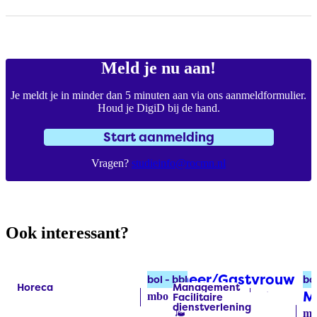
Meld je nu aan!
Je meldt je in minder dan 5 minuten aan via ons aanmeldformulier.
Houd je DigiD bij de hand.
Start aanmelding
Vragen?
studieinfo@rocmn.nl
Ook interessant?
Gastheer/Gastvrouw
(bo
Fa
bol - bbl
bo
Horeca
Management
Labels:
Labels:
M
mbo
niveau 2
2 jaar
Facilitaire
dienstverlening​
mb