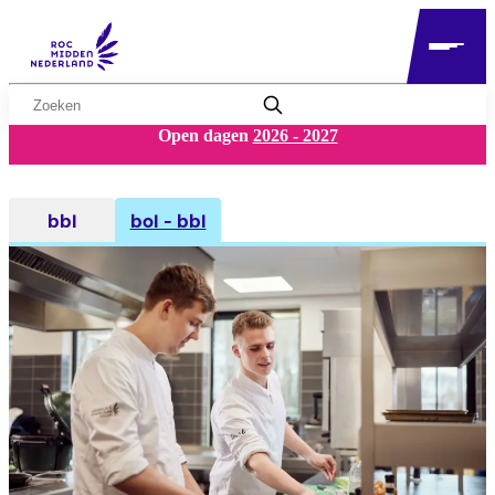
Zoekwoord
Open dagen
2026 - 2027
bbl
bol - bbl