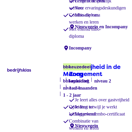
servicegericht leren
Leren in de praktijk
werken
Voor ervaringsdeskundigen
Combinatie van
Mbo-diploma
werken en leren
Locaties:
Nieuwegein en Incompany
Met erkend mbo-
diploma
Locaties:
Incompany
Facilitair
Gastvrijheid in de
bbl-opleiding
keuzedeel
bedrijfsklas
Labels:
Management
Zorg
bbl-opleiding
keuzedeel
niveau 2
niveau 4
1 - 3 maanden
1 - 2 jaar
Je leert alles over gastvrijheid
Opleiding tot
Je leert terwijl je werkt
leidinggevende
Met erkend mbo-certificaat
Combinatie van
Locaties:
Nieuwegein
werken en leren