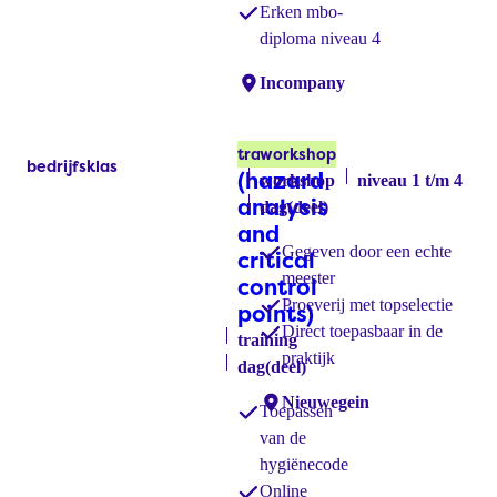
Erken mbo-
diploma niveau 4
Locaties:
Incompany
HACCP
Kaas
training
workshop
bedrijfsklas
Labels:
(hazard
workshop
niveau 1 t/m 4
analysis
dag(deel)
and
Gegeven door een echte
critical
meester
control
Proeverij met topselectie
points)
Direct toepasbaar in de
training
praktijk
dag(deel)
Locaties:
Nieuwegein
Toepassen
van de
hygiënecode
Online