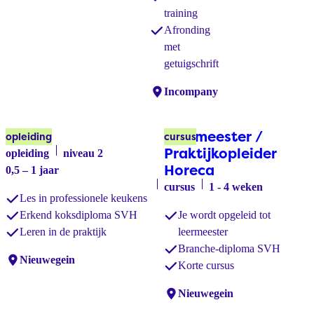
training
Afronding
met
getuigschrift
Locaties:
Incompany
Kok
Leermeester /
opleiding
cursus
Praktijkopleider
opleiding
niveau 2
Horeca
0,5 – 1 jaar
cursus
1 - 4 weken
Les in professionele keukens
Erkend koksdiploma SVH
Je wordt opgeleid tot
Leren in de praktijk
leermeester
Branche-diploma SVH
Locaties:
Nieuwegein
Korte cursus
Locaties:
Nieuwegein