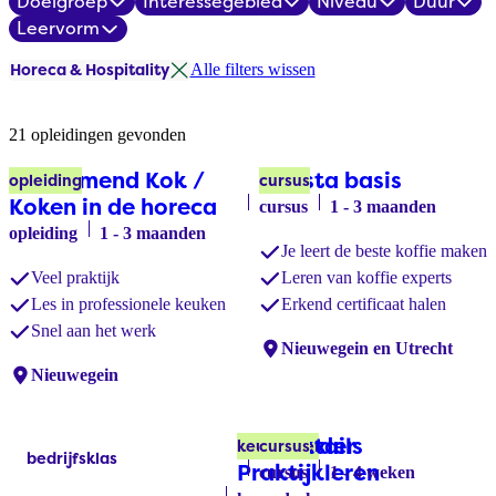
Doelgroep
Interessegebied
Niveau
Duur
Filters
Leervorm
Horeca & Hospitality
Alle filters wissen
Opleidingsoverzicht
21 opleidingen gevonden
Aankomend Kok /
Barista basis
opleiding
cursus
Koken in de horeca
cursus
1 - 3 maanden
opleiding
1 - 3 maanden
Je leert de beste koffie maken
Veel praktijk
Leren van koffie experts
Les in professionele keuken
Erkend certificaat halen
Snel aan het werk
Locaties:
Nieuwegein en Utrecht
Locaties:
Nieuwegein
Begeleider
Cocktails
keuzedeel
cursus
bedrijfsklas
Labels:
Praktijkleren
cursus
1 - 4 weken