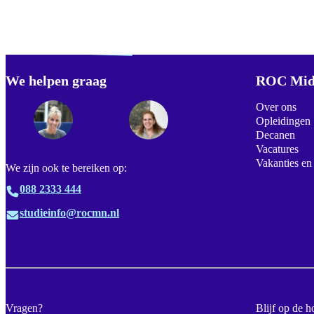
Verdwaald? Zoek je
misschien naar...
We helpen graag
Footer
ROC Mid
Over ons
Opleidingen
Decanen
Vacatures
Vakanties en
We zijn ook te bereiken op:
088 2333 444
studieinfo@rocmn.nl
Vragen?
Blijf op de h