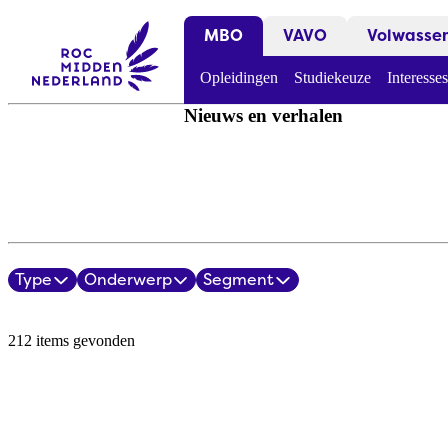
MBO
VAVO
Volwasse
Opleidingen
Studiekeuze
Interesses
Nieuws en verhalen
Type
Onderwerp
Segment
Filters
Nieuws en verhalen overzicht
212 items gevonden