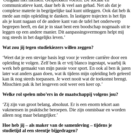
communicatieve kant, daar heb ik veel aan gehad. Net als dat je
complexe materie in begrijpelijke taal kunt uitleggen. Ook dat heb ik
mede aan mijn opleiding te danken. In lastigere trajecten is het fijn
als je kunt nagaan of de andere kant van de tafel het onderwerp
begrepen heeft, en dat je in staat bent een boodschap nogmaals uit te
leggen op een andere manier. Dit aanpassingsvermogen helpt mij
nog steeds in het dagelijks leven.’
Wat zou jij tegen studiekiezers willen zeggen?
‘Weet dat je een stevige basis legt voor je verdere carrière door een
opleiding te volgen. Zelf ben ik er vrij blanco ingestapt, waarbij ik
werk heb gemaakt van mijn passie voor sport. En ook al ben ik jaren
later wat anders gaan doen, wat ik tijdens mijn opleiding heb geleerd
kan ik nog steeds toepassen. Je weet nooit wat de toekomst brengt.
Misschien pak ik het lesgeven ooit weer een keer op.’
Welke rol spelen mbo’ers in de maatschappij volgens jou?
‘Zij zijn van groot belang, absoluut. Er is een enorm tekort aan
vakmensen in praktische beroepen. Die zijn onmisbaar en worden
alleen nog maar belangrijker.’
Hoe heb jij – als maker van de samenleving – tijdens je
studietijd al een steentje bijgedragen?