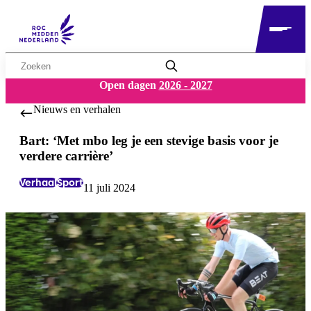
Zoekwoord
Open dagen
2026 - 2027
Nieuws en verhalen
Bart: ‘Met mbo leg je een stevige basis voor je
verdere carrière’
Verhaal
Sport
11 juli 2024
Labels:
Datum: