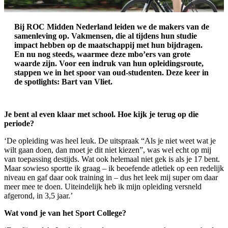
Bij ROC Midden Nederland leiden we de makers van de
samenleving op. Vakmensen, die al tijdens hun studie
impact hebben op de maatschappij met hun bijdragen.
En nu nog steeds, waarmee deze mbo’ers van grote
waarde zijn. Voor een indruk van hun opleidingsroute,
stappen we in het spoor van oud-studenten. Deze keer in
de spotlights: Bart van Vliet.
Je bent al even klaar met school. Hoe kijk je terug op die
periode?
‘De opleiding was heel leuk. De uitspraak “Als je niet weet wat je
wilt gaan doen, dan moet je dit niet kiezen”, was wel echt op mij
van toepassing destijds. Wat ook helemaal niet gek is als je 17 bent.
Maar sowieso sportte ik graag – ik beoefende atletiek op een redelijk
niveau en gaf daar ook training in – dus het leek mij super om daar
meer mee te doen. Uiteindelijk heb ik mijn opleiding versneld
afgerond, in 3,5 jaar.’
Wat vond je van het Sport College?