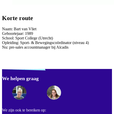
Korte route
Naam: Bart van Vliet
Geboortejaar: 1989
School: Sport College (Utrecht)
Opleiding: Sport- & Bewegingscoördinator (niveau 4)
Nu: pre-sales accountmanager bij Alcadis
Verdwaald? Zoek je
misschien naar...
We helpen graag
Footer
We zijn ook te bereiken op: