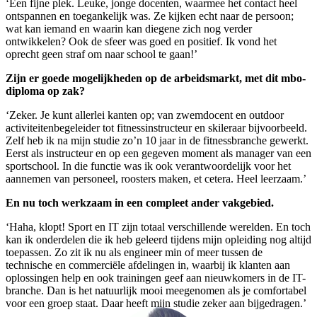
‘Een fijne plek. Leuke, jonge docenten, waarmee het contact heel
ontspannen en toegankelijk was. Ze kijken echt naar de persoon;
wat kan iemand en waarin kan diegene zich nog verder
ontwikkelen? Ook de sfeer was goed en positief. Ik vond het
oprecht geen straf om naar school te gaan!’
Zijn er goede mogelijkheden op de arbeidsmarkt, met dit mbo-
diploma op zak?
‘Zeker. Je kunt allerlei kanten op; van zwemdocent en outdoor
activiteitenbegeleider tot fitnessinstructeur en skileraar bijvoorbeeld.
Zelf heb ik na mijn studie zo’n 10 jaar in de fitnessbranche gewerkt.
Eerst als instructeur en op een gegeven moment als manager van een
sportschool. In die functie was ik ook verantwoordelijk voor het
aannemen van personeel, roosters maken, et cetera. Heel leerzaam.’
En nu toch werkzaam in een compleet ander vakgebied.
‘Haha, klopt! Sport en IT zijn totaal verschillende werelden. En toch
kan ik onderdelen die ik heb geleerd tijdens mijn opleiding nog altijd
toepassen. Zo zit ik nu als engineer min of meer tussen de
technische en commerciële afdelingen in, waarbij ik klanten aan
oplossingen help en ook trainingen geef aan nieuwkomers in de IT-
branche. Dan is het natuurlijk mooi meegenomen als je comfortabel
voor een groep staat. Daar heeft mijn studie zeker aan bijgedragen.’