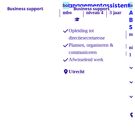
Managementassistent
A
(
bol
bo
Business support
Business support
Labels:
Labels:
A
mbo
niveau 4
3 jaar
B
S
Opleiding tot
mb
directiesecretaresse
Plannen, organiseren &
ni
communiceren
1 -
Afwisselend werk
Locaties:
Utrecht
Lo