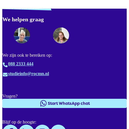
Verdwaald? Zoek je
misschien naar...
We helpen graag
Footer
We zijn ook te bereiken op:
088 2333 444
studieinfo@rocmn.nl
Vragen?
Start WhatsApp chat
Blijf op de hoogte: