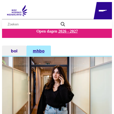
Zoekwoord
Open dagen
2026 - 2027
bol
mhbo