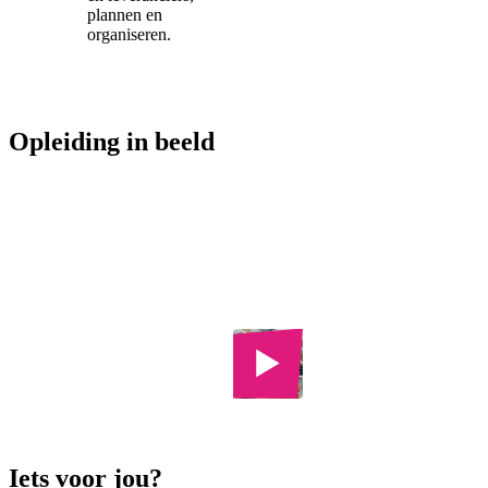
plannen en
organiseren.
Opleiding in beeld
Business &
Bekijk 5
Administration
foto's
College
Iets voor jou?