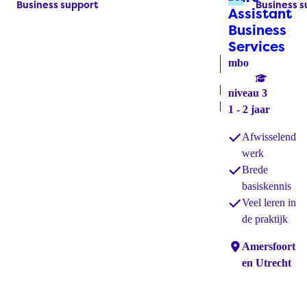
Business support
Business s
Labels:
Labels:
Assistant
Business
Services
(bo
mbo
niveau 3
1 - 2 jaar
Afwisselend
werk
Brede
basiskennis
Veel leren in
de praktijk
Locaties:
Amersfoort
en Utrecht