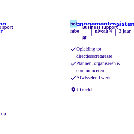
ing
Managementassisten
bol
upport
Business support
Labels:
r
mbo
niveau 4
3 jaar
l)
Opleiding tot
directiesecretaresse
Plannen, organiseren &
communiceren
n
Afwisselend werk
Locaties:
Utrecht
r
n op