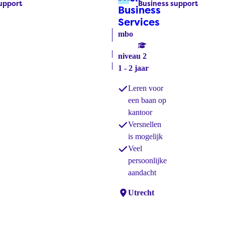
upport
Business support
Labels:
Business
Services
(bol)
l)
mbo
niveau 2
1 - 2 jaar
Leren voor
een baan op
kantoor
Versnellen
is mogelijk
Veel
persoonlijke
aandacht
Locaties:
Utrecht