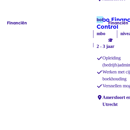
Mbo Financ
bol
Financiën
Financiën
Labels:
Labels:
Control
(bol
mbo
nive
2 - 3 jaar
Opleiding
(bedrijfs)admin
Werken met cij
boekhouding
Versnellen mog
Locaties:
Amersfoort e
Utrecht