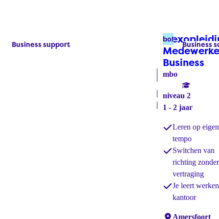
Flexopleid
bol
Business support
Business s
Labels:
Labels:
Medewerke
Business
(bo
mbo
niveau 2
1 - 2 jaar
Leren op eige
tempo
Switchen van
richting zonde
vertraging
Je leert werke
kantoor
Locaties:
Amersfoort