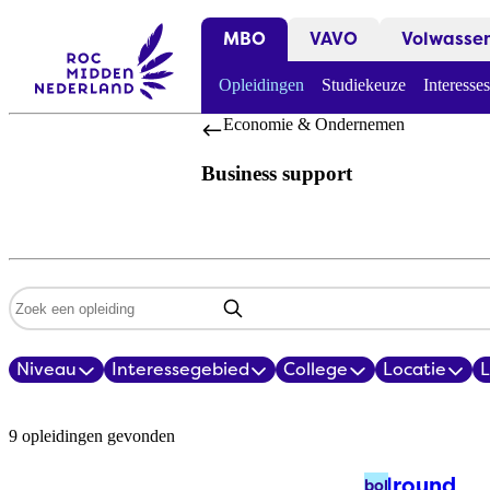
MBO
VAVO
Volwasse
Opleidingen
Studiekeuze
Interesses
Economie & Ondernemen
Business support
Zoekwoord
Niveau
Interessegebied
College
Locatie
Filters
Opleidingsoverzicht
9 opleidingen gevonden
Allround
bol