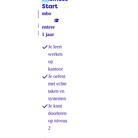
Start
(bol)
mbo
entree
1 jaar
Je leert
werken
op
kantoor
Je oefent
met echte
taken en
systemen
Je kunt
doorleren
op niveau
2