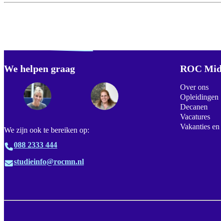
Verdwaald? Zoek je
misschien naar...
We helpen graag
Footer
ROC Mid
Over ons
Opleidingen
Decanen
Vacatures
Vakanties en
We zijn ook te bereiken op:
088 2333 444
studieinfo@rocmn.nl