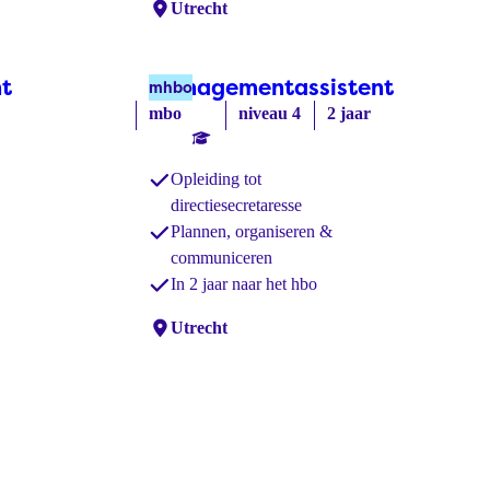
Locaties:
Utrecht
t
(bol)
Managementassistent
(mhbo)
mhbo
mbo
niveau 4
2 jaar
Opleiding tot
directiesecretaresse
Plannen, organiseren &
communiceren
In 2 jaar naar het hbo
Locaties:
Utrecht