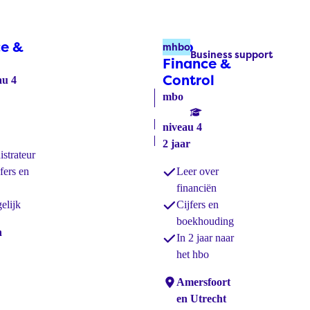
e &
Mbo
mhbo
Business support
Labels:
)
Finance &
Control
(mhbo)
au 4
mbo
niveau 4
2 jaar
istrateur
fers en
Leer over
financiën
elijk
Cijfers en
boekhouding
n
In 2 jaar naar
het hbo
Locaties:
Amersfoort
en Utrecht