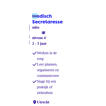
Medisch
bbl
Secretaresse
(bbl)
mbo
niveau 4
2 - 3 jaar
Werken in de
zorg
Leer plannen,
organiseren en
communiceren
Stage bij een
praktijk of
ziekenhuis
Locaties:
Utrecht