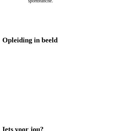
sportbranche.
Opleiding in beeld
Business & Administration C
Iets voor jou?