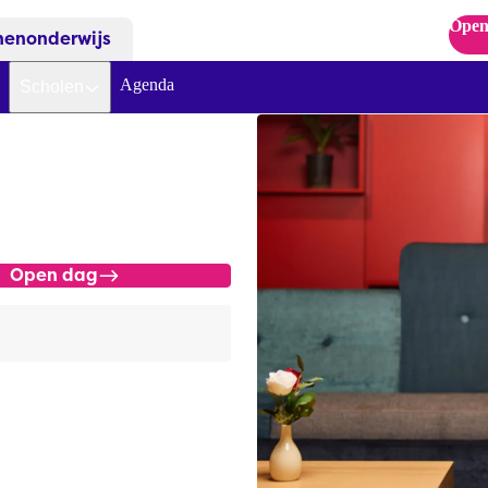
Open
nenonderwijs
Agenda
Scholen
Open dag