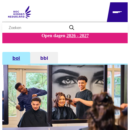
Zoekwoord
Open dagen
2026 - 2027
bol
bbl