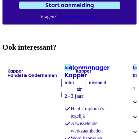
Start aanmelding
Vragen?
studieinfo@rocmn.nl
Ook interessant?
Salonmanager
K
bol
bo
Kapper
Kapper
Labels:
Labels:
Kapper
(bol)
mb
Handel & Ondernemen
mbo
niveau 4
1 -
2 - 3 jaar
Haal 2 diploma’s
tegelijk
Afwisselende
werkzaamheden
Word kapper en