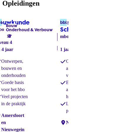
Opleidingen
ouwkunde
(bol)
Assistent
O
l
bbl
bol
Bouw
Interieur &
Labels:
Labels:
Schilderen
(bbl)
en
bo
Onderhoud & Verbouw
Meubelmaken
O
mbo
entree
veau 4
M
- 4 jaar
1 jaar
mb
Ontwerpen,
Opgeleid als
3 -
bouwen en
assistent
onderhouden
vakman/vakvrouw
Goede basis
Extra begeleiding
voor het hbo
als je dat nodig
Veel projecten
hebt
in de praktijk
Leren in de
praktijk
caties:
Amersfoort
en
Locaties:
Nieuwegein
Nieuwegein
Loc