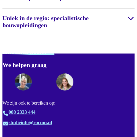
Uniek in de regio: specialistische
bouwopleidingen
Verdwaald? Zoek je
misschien naar...
We helpen graag
Footer
We zijn ook te bereiken op:
088 2333 444
studieinfo@rocmn.nl