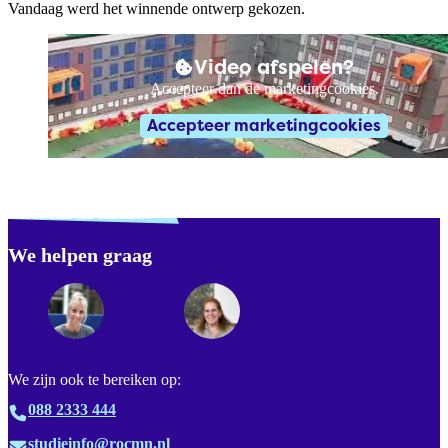
Vandaag werd het winnende ontwerp gekozen.
Video afspelen?
Accepteer dan de marketingcookies.
Accepteer marketingcookies
Verdwaald? Zoek je
misschien naar...
We helpen graag
Footer
We zijn ook te bereiken op:
088 2333 444
studieinfo@rocmn.nl