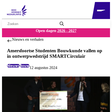
Zoekwoord
Open dagen
2026 - 2027
Nieuws en verhalen
Amersfoortse Studenten Bouwkunde vallen op
in ontwerpwedstrijd SMARTCirculair
Nieuws
Bouw
12 augustus 2024
Labels:
Datum: