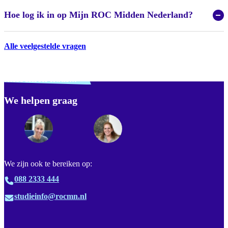
Hoe log ik in op Mijn ROC Midden Nederland?
Alle veelgestelde vragen
Verdwaald? Zoek je
misschien naar...
We helpen graag
Footer
We zijn ook te bereiken op:
088 2333 444
studieinfo@rocmn.nl