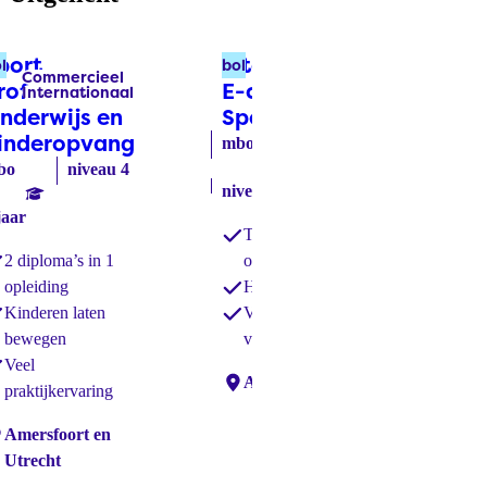
port
International
Ve
l
bol
bbl
Commercieel
Verpleging &
Labels:
Labels:
rofessional
E-commerce
mb
Internationaal
Verzorging
nderwijs en
Specialist
(bol)
inderopvang
(bol)
3 j
mbo
bo
niveau 4
niveau 4
3 jaar
jaar
Tweetalig
2 diploma’s in 1
onderwijs
opleiding
Haal 2 diploma’s
Kinderen laten
Veel aandacht
Loc
bewegen
voor jou
Veel
Locaties:
Amersfoort
praktijkervaring
caties:
Amersfoort en
Utrecht