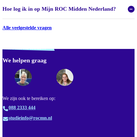
Hoe log ik in op Mijn ROC Midden Nederland?
Alle veelgestelde vragen
Verdwaald? Zoek je
misschien naar...
We helpen graag
Footer
We zijn ook te bereiken op:
088 2333 444
studieinfo@rocmn.nl