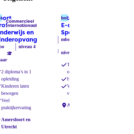
port
International
Ve
l
bol
bbl
Commercieel
Verpleging &
Labels:
Labels:
rofessional
E-commerce
mb
Internationaal
Verzorging
nderwijs en
Specialist
(bol)
inderopvang
(bol)
3 j
mbo
bo
niveau 4
niveau 4
3 jaar
jaar
Tweetalig
2 diploma’s in 1
onderwijs
opleiding
Haal 2 diploma’s
Kinderen laten
Veel aandacht
Loc
bewegen
voor jou
Veel
Locaties:
Amersfoort
praktijkervaring
caties:
Amersfoort en
Utrecht