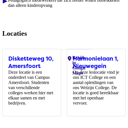
Pedagogisch medewerkers die zich breder willen ontwikkelen
dan alleen kinderopvang
Locaties
Disketteweg 10,
Harmonielaan 1,
Locaties:
Bekijk
in
Amersfoort
Nieuwegein
Google
Deze locatie is een
Op deze leslocatie vind je
Maps
onderdeel van Campus
ons ICT College en een
Amersfoort. Studenten
aantal opleidingen van
van verschillende
ons Welzijn College. De
colleges werken hier met
locatie is goed bereikbaar
elkaar samen en met
met het openbaar
bedrijven.
vervoer.