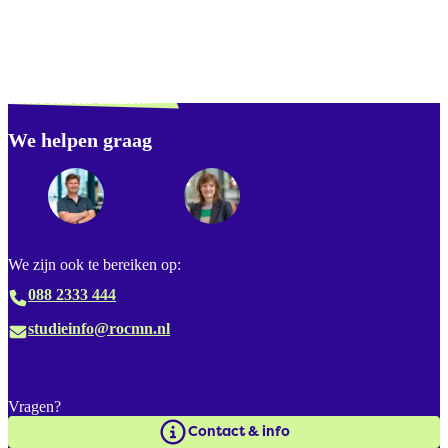
Verdwaald? Zoek je
misschien naar...
We helpen graag
Footer
We zijn ook te bereiken op:
088 2333 444
studieinfo@rocmn.nl
Vragen?
Contact & info