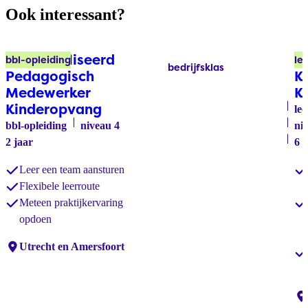
Ook interessant?
Gespecialiseerd
P
bbl-opleiding
le
bedrijfsklas
Labels:
Pedagogisch
K
Medewerker
K
Kinderopvang
le
bbl-opleiding
niveau 4
ni
2 jaar
6 
Leer een team aansturen
Flexibele leerroute
Meteen praktijkervaring
opdoen
Locaties:
Utrecht en Amersfoort
Lo