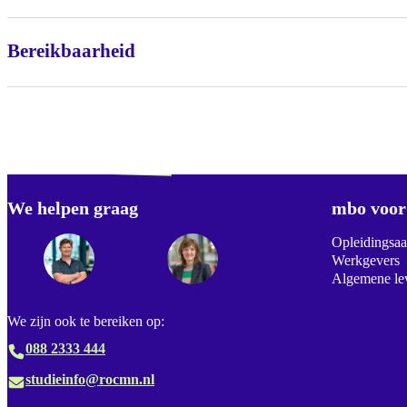
Bereikbaarheid
Verdwaald? Zoek je
misschien naar...
We helpen graag
Footer
mbo voor 
Opleidingsa
Werkgevers
Algemene le
We zijn ook te bereiken op:
088 2333 444
studieinfo@rocmn.nl