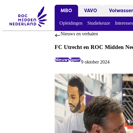
MBO
VAVO
Volwasse
Opleidingen
Studiekeuze
Interesses
Nieuws en verhalen
FC Utrecht en ROC Midden Neder
Nieuws
Sport
9 oktober 2024
Labels:
Datum: