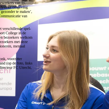
dewerkers van FC
n fysieke omgeving
t gezonder te maken’,
& Communicatie van
t verschillende spel-
ort College in de
 en bezoekers welkom
bezoekers met deze
tioneren, mentaal
nk, voorzitter
d (op de foto, links
directeur FC Utrecht,