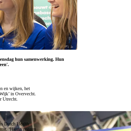
oensdag hun samenwerking. Hun
een'.
n en wijken, het
Wijk’ in Overvecht.
r Utrecht.
ens Dutch Health
st. ‘Hierin zeggen