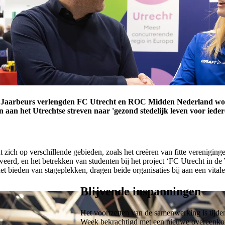
de Jaarbeurs verlengden FC Utrecht en ROC Midden Nederland w
n aan het Utrechtse streven naar 'gezond stedelijk leven voor ieder
h op verschillende gebieden, zoals het creëren van fitte vereniginge
erd, en het betrekken van studenten bij het project ‘FC Utrecht in de 
et bieden van stageplekken, dragen beide organisaties bij aan een vitale
Blijvende inspanningen
Het voortzetten van de samenwerking is tijd
Week bekrachtigd met een nieuwe overeenkom