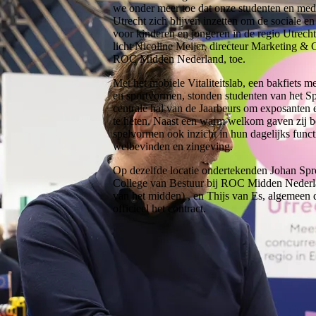
we onder meer toe dat onze studenten en me
Utrecht zich blijven inzetten om de sociale e
voor kinderen en jongeren in de regio Utrech
licht Nicoline Meijer, directeur Marketing 
ROC Midden Nederland, toe.
Met het mobiele Vitaliteitslab, een bakfiets me
en sportvormen, stonden studenten van het Sp
centrale hal van de Jaarbeurs om exposanten
te heten. Naast een warm welkom gaven zij 
spelvormen ook inzicht in hun dagelijks func
welbevinden en zingeving.
Op dezelfde locatie ondertekenden Johan Spro
College van Bestuur bij ROC Midden Nederlan
van het midden) , en Thijs van Es, algemeen 
officieel het contract.