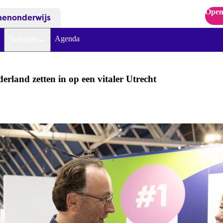
Open
nenonderwijs
Agenda
Scholen
land zetten in op een vitaler Utrecht