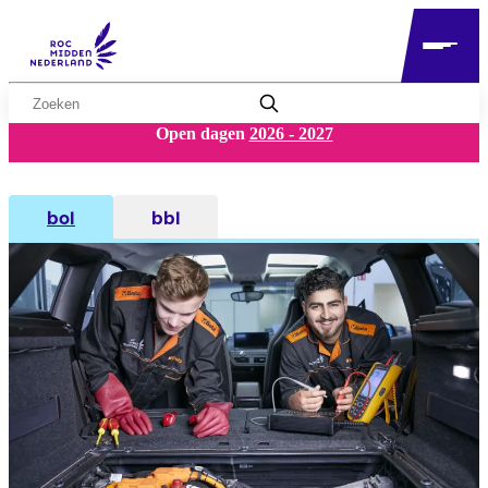
Zoekwoord
Open dagen
2026 - 2027
bol
bbl