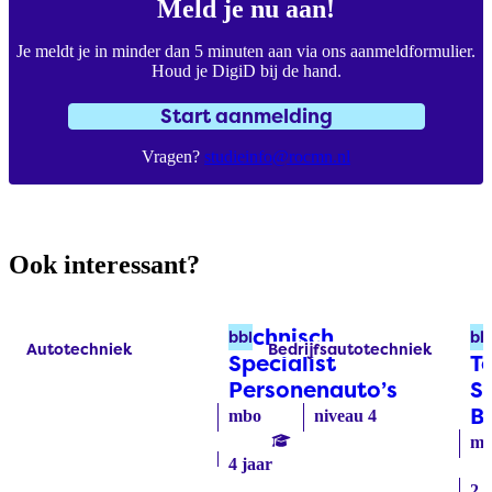
Meld je nu aan!
Je meldt je in minder dan 5 minuten aan via ons aanmeldformulier.
Houd je DigiD bij de hand.
Start aanmelding
Vragen?
studieinfo@rocmn.nl
Ook interessant?
Technisch
K
bbl
bb
Autotechniek
Bedrijfsautotechniek
Labels:
Labels:
Specialist
T
Personenauto’s
(bbl)
Sp
Be
mbo
niveau 4
mb
4 jaar
2 j