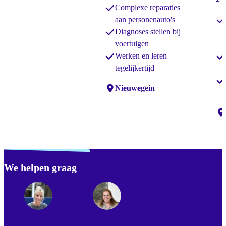
Complexe reparaties
aan personenauto's
Diagnoses stellen bij
voertuigen
Werken en leren
tegelijkertijd
Locaties:
Nieuwegein
Lo
Verdwaald? Zoek je
misschien naar...
We helpen graag
Footer