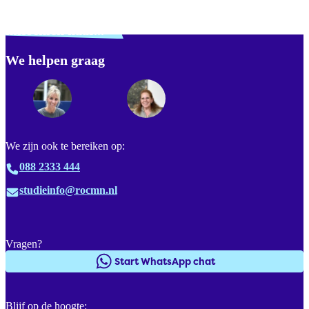
Verdwaald? Zoek je
misschien naar...
We helpen graag
Footer
We zijn ook te bereiken op:
088 2333 444
studieinfo@rocmn.nl
Vragen?
Start WhatsApp chat
Blijf op de hoogte: