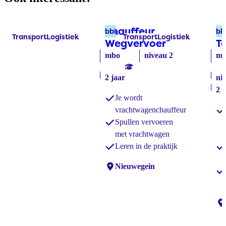
Chauffeur
L
bbl
bb
Transport
Logistiek
Transport
Logistiek
Labels:
Labels:
Wegvervoer
(bbl)
T
mbo
niveau 2
mb
2 jaar
ni
2 j
Je wordt
vrachtwagenchauffeur
Spullen vervoeren
met vrachtwagen
Leren in de praktijk
Locaties:
Nieuwegein
Lo