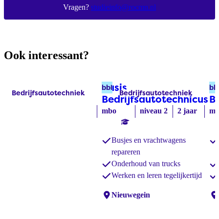
Vragen?
studieinfo@rocmn.nl
Ook interessant?
Basis
A
bbl
bb
Bedrijfsautotechniek
Bedrijfsautotechniek
Labels:
Labels:
Bedrijfsautotechnicus
(b
B
mbo
niveau 2
2 jaar
mb
Busjes en vrachtwagens
repareren
Onderhoud van trucks
Werken en leren tegelijkertijd
Locaties:
Nieuwegein
Lo