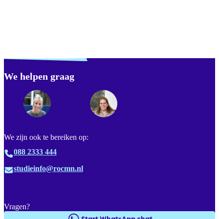
Verdwaald? Zoek je
misschien naar...
We helpen graag
Footer
We zijn ook te bereiken op:
088 2333 444
studieinfo@rocmn.nl
Vragen?
Start WhatsApp chat