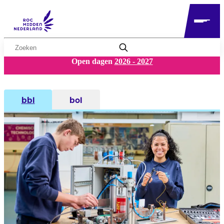
Zoekwoord
Open dagen
2026 - 2027
bbl
bol