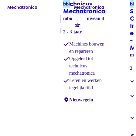
Technicus
M
bbl
bb
Mechatronica
Mechatronica
Labels:
Labels:
Mechatronica
(bbl)
S
O
mbo
niveau 4
In
2 - 3 jaar
e
-
Machines bouwen
M
en repareren
mb
Opgeleid tot
technicus
2 j
mechatronica
Leren en werken
tegelijkertijd
Locaties:
Nieuwegein