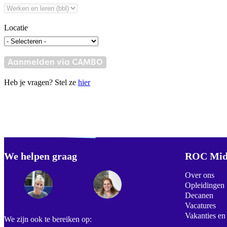
Locatie
Aanmelden via CAMBO
Heb je vragen? Stel ze
hier
Verdwaald? Zoek je
misschien naar...
We helpen graag
Footer
ROC Mid
Over ons
Opleidingen
Decanen
Vacatures
Vakanties en
We zijn ook te bereiken op: