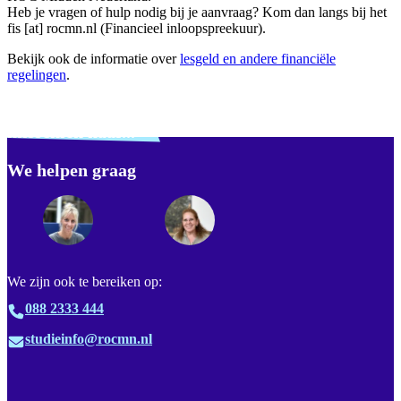
Heb je vragen of hulp nodig bij je aanvraag? Kom dan langs bij het
fis
[at]
rocmn.nl
(Financieel inloopspreekuur)
.
Bekijk ook de informatie over
lesgeld en andere financiële
regelingen
.
Verdwaald? Zoek je
misschien naar...
We helpen graag
Footer
We zijn ook te bereiken op:
088 2333 444
studieinfo@rocmn.nl