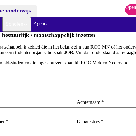
Open
nenonderwijs
Agenda
Scholen
bestuurlijk / maatschappelijk inzetten
f maatschappelijk gebied die in het belang zijn van ROC MN of het onder
 een studentenorganisatie zoals JOB. Vul dan onderstaand aanvraagfo
 en bbl-studenten die ingeschreven staan bij ROC Midden Nederland.
Achternaam
*
er
*
E-mailadres
*