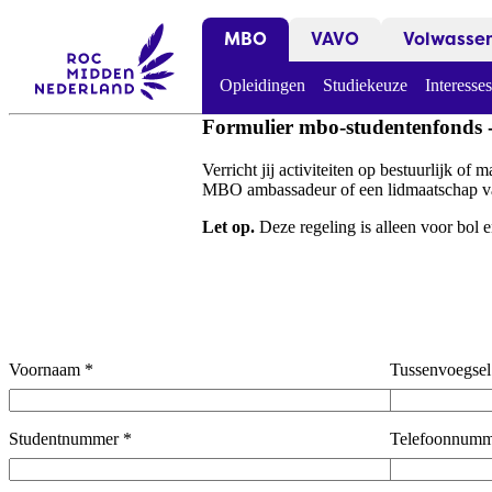
MBO
VAVO
Volwasse
Opleidingen
Studiekeuze
Interesses
Formulier mbo-studentenfonds - 
Verricht jij activiteiten op bestuurlijk o
MBO ambassadeur of een lidmaatschap van
Let op.
Deze regeling is alleen voor bol
Voornaam
*
Tussenvoegsel
Studentnummer
*
Telefoonnumm