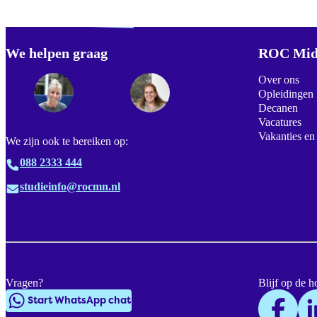
Verdwaald? Zoek je
misschien naar...
We helpen graag
Footer
ROC Mid
Over ons
Opleidingen
Decanen
Vacatures
Vakanties en
We zijn ook te bereiken op:
088 2333 444
studieinfo@rocmn.nl
Vragen?
Blijf op de h
Start WhatsApp chat