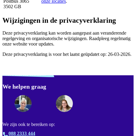
Postbus 3065
onze locaties
.
3502 GB
Wijzigingen in de privacyverklaring
Deze privacyverklaring kan worden aangepast aan veranderende
regelgeving en organisatorische wijzigingen. Raadpleeg regelmatig
onze website voor updates.
Deze privacyverklaring is voor het laatst geüpdatet op: 26-03-2026.
Verdwaald? Zoek je
misschien naar...
We helpen graag
Footer
We zijn ook te bereiken op:
088 2333 444