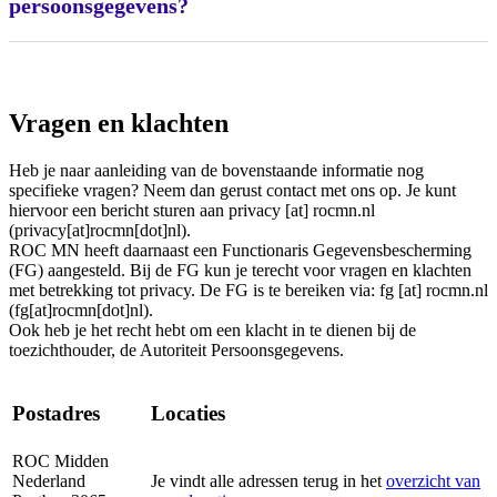
persoonsgegevens?
Vragen en klachten
Heb je naar aanleiding van de bovenstaande informatie nog
specifieke vragen? Neem dan gerust contact met ons op. Je kunt
hiervoor een bericht sturen aan
privacy
[at]
rocmn.nl
(privacy[at]rocmn[dot]nl)
.
ROC MN heeft daarnaast een Functionaris Gegevensbescherming
(FG) aangesteld. Bij de FG kun je terecht voor vragen en klachten
met betrekking tot privacy. De FG is te bereiken via:
fg
[at]
rocmn.nl
(fg[at]rocmn[dot]nl)
.
Ook heb je het recht hebt om een klacht in te dienen bij de
toezichthouder, de Autoriteit Persoonsgegevens.
Postadres
Locaties
ROC Midden
Nederland
Je vindt alle adressen terug in het
overzicht van