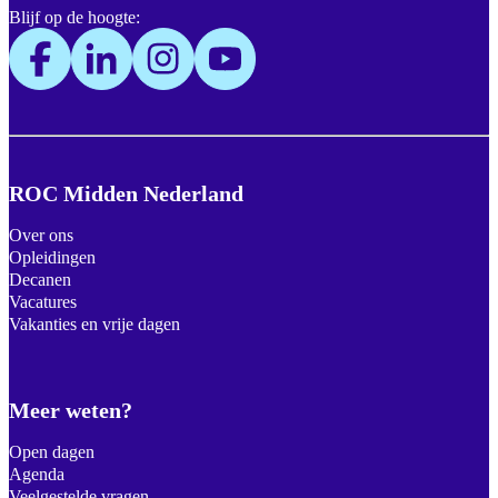
Blijf op de hoogte:
ROC Midden Nederland
Over ons
Opleidingen
Decanen
Vacatures
Vakanties en vrije dagen
Meer weten?
Open dagen
Agenda
Veelgestelde vragen