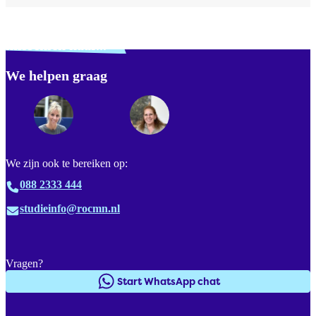
Verdwaald? Zoek je
misschien naar...
We helpen graag
Footer
We zijn ook te bereiken op:
088 2333 444
studieinfo@rocmn.nl
Vragen?
Start WhatsApp chat