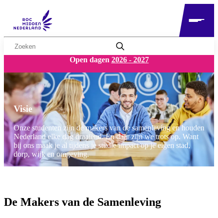
Zoekwoord
Open dagen
2026 - 2027
Visie
Onze studenten zijn de makers van de samenleving en houden
Nederland elke dag draaiend. En daar zijn we trots op. Want
bij ons maak je al tijdens je studie impact op je eigen stad,
dorp, wijk en omgeving.
De Makers van de Samenleving