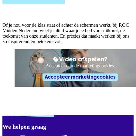
Of je nou voor de klas staat of achter de schermen werkt, bij ROC
Midden Nederland weet je altijd waar je je bed voor uitkomt; de
toekomst van onze studenten. En precies dát maakt werken bij ons
zo inspirerend en betekenisvol.
Video afspelen?
Accepteer dan de marketingcookies.
Accepteer marketingcookies
Verdwaald? Zoek je
misschien naar...
We helpen graag
Footer