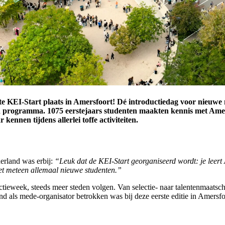
te KEI-Start plaats in Amersfoort! Dé introductiedag voor nieuw
nd programma.
1075 eerstejaars studenten
maakten kennis met Amers
ennen tijdens allerlei toffe activiteiten.
rland was erbij:
“Leuk dat de KEI-Start georganiseerd wordt: je leert
et meteen allemaal nieuwe studenten.”
tieweek, steeds meer steden volgen. Van selectie- naar talentenmaatsch
als mede-organisator betrokken was bij deze eerste editie in Amersfo