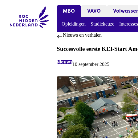
MBO
VAVO
Volwasse
Opleidingen
Studiekeuze
Interesses
Nieuws en verhalen
Succesvolle eerste KEI-Start Am
Nieuws
10 september 2025
Labels:
Datum: