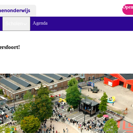
Open
nenonderwijs
Agenda
Scholen
ersfoort!