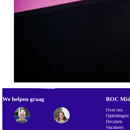
Verdwaald? Zoek je
misschien naar...
We helpen graag
Footer
ROC Mid
Over ons
Opleidingen
Decanen
Vacatures