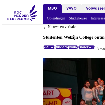
MBO
VAVO
Volwasse
Opleidingen
Studiekeuze
Interesses
Nieuws en verhalen
Studenten Welzijn College ont
Nieuws
Kinderopvang
Onderwijs
13 maa
Labels:
Datum: