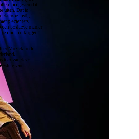
willen meegeven dat
e uiten. Dat is
 dat nog lastig.’
et plezier iets
p een positieve manier
 ze doen en krijgen
 Méér Muziek in de
erland,
zitter van deze
e editie van