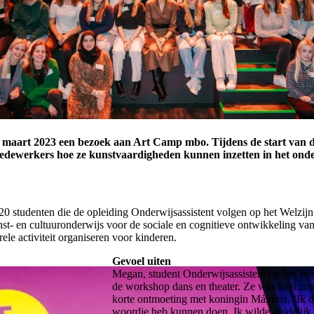
aart 2023 een bezoek aan Art Camp mbo. Tijdens de start van di
edewerkers hoe ze kunstvaardigheden kunnen inzetten in het onde
0 studenten die de opleiding Onderwijsassistent volgen op het Welzijn
- en cultuuronderwijs voor de sociale en cognitieve ontwikkeling van
rele activiteit organiseren voor kinderen.
Gevoel uiten
Megan, student Onderwijsassistent op het Wel
de workshop dans en theater. Ze was heel ze
korte ontmoeting met koningin Máxima. ‘Ik d
woordje heb kunnen doen. Ik wilde duidelijk