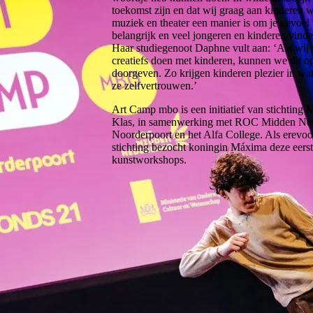
toekomst zijn en dat wij graag aan kinderen 
muziek en theater een manier is om je gevoel t
belangrijk en veel jongeren en kinderen vinden
Haar studiegenoot Daphne vult aan: ‘Als wij m
creatiefs doen met kinderen, kunnen we dit o
doorgeven. Zo krijgen kinderen plezier in wat
ze zelfvertrouwen.’
Art Camp mbo is een initiatief van stichting
Klas, in samenwerking met ROC Midden Ned
Noorderpoort en het Alfa College. Als erevoor
stichting bezocht koningin Máxima deze eerst
kunstworkshops.