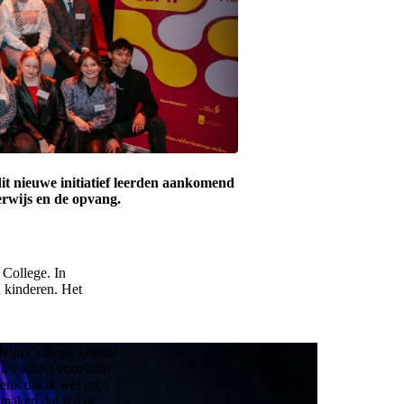
t nieuwe initiatief leerden aankomend
rwijs en de opvang.
 College. In
 kinderen. Het
zijn College, volgde
nuwachtig voor haar
enk dat ik wel mijn
 maken dat wij de