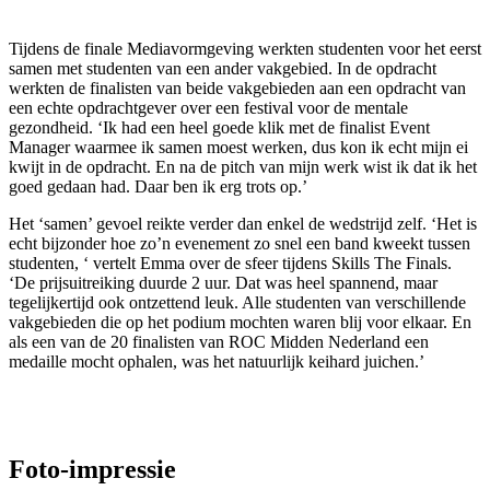
Tijdens de finale Mediavormgeving werkten studenten voor het eerst
samen met studenten van een ander vakgebied. In de opdracht
werkten de finalisten van beide vakgebieden aan een opdracht van
een echte opdrachtgever over een festival voor de mentale
gezondheid. ‘Ik had een heel goede klik met de finalist Event
Manager waarmee ik samen moest werken, dus kon ik echt mijn ei
kwijt in de opdracht. En na de pitch van mijn werk wist ik dat ik het
goed gedaan had. Daar ben ik erg trots op.’
Het ‘samen’ gevoel reikte verder dan enkel de wedstrijd zelf. ‘Het is
echt bijzonder hoe zo’n evenement zo snel een band kweekt tussen
studenten, ‘ vertelt Emma over de sfeer tijdens Skills The Finals.
‘De prijsuitreiking duurde 2 uur. Dat was heel spannend, maar
tegelijkertijd ook ontzettend leuk. Alle studenten van verschillende
vakgebieden die op het podium mochten waren blij voor elkaar. En
als een van de 20 finalisten van ROC Midden Nederland een
medaille mocht ophalen, was het natuurlijk keihard juichen.’
Foto-impressie