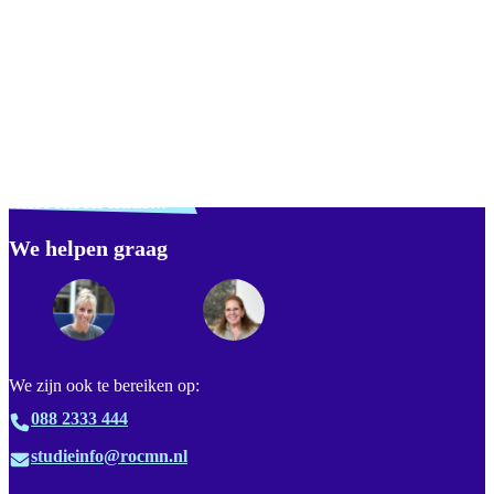
Bekijk 5
foto's
Verdwaald? Zoek je
misschien naar...
We helpen graag
Footer
We zijn ook te bereiken op:
088 2333 444
studieinfo@rocmn.nl