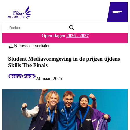
Zoekwoord
Open dagen
2026 - 2027
Nieuws en verhalen
Student Mediavormgeving in de prijzen tijdens
Skills The Finals
Nieuws
Media
24 maart 2025
Labels:
Datum: