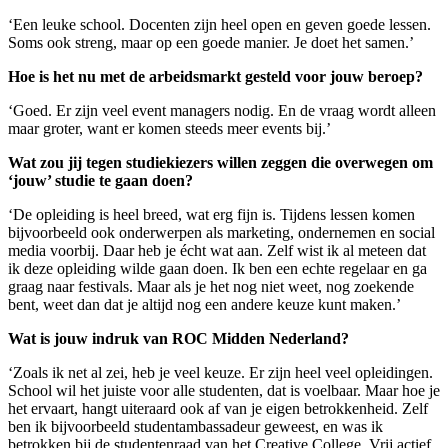
‘Een leuke school. Docenten zijn heel open en geven goede lessen.
Soms ook streng, maar op een goede manier. Je doet het samen.’
Hoe is het nu met de arbeidsmarkt gesteld voor jouw beroep?
‘Goed. Er zijn veel event managers nodig. En de vraag wordt alleen
maar groter, want er komen steeds meer events bij.’
Wat zou jij tegen studiekiezers willen zeggen die overwegen om
‘jouw’ studie te gaan doen?
‘De opleiding is heel breed, wat erg fijn is. Tijdens lessen komen
bijvoorbeeld ook onderwerpen als marketing, ondernemen en social
media voorbij. Daar heb je écht wat aan. Zelf wist ik al meteen dat
ik deze opleiding wilde gaan doen. Ik ben een echte regelaar en ga
graag naar festivals. Maar als je het nog niet weet, nog zoekende
bent, weet dan dat je altijd nog een andere keuze kunt maken.’
Wat is jouw indruk van ROC Midden Nederland?
‘Zoals ik net al zei, heb je veel keuze. Er zijn heel veel opleidingen.
School wil het juiste voor alle studenten, dat is voelbaar. Maar hoe je
het ervaart, hangt uiteraard ook af van je eigen betrokkenheid. Zelf
ben ik bijvoorbeeld studentambassadeur geweest, en was ik
betrokken bij de studentenraad van het Creative College. Vrij actief