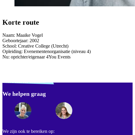
Korte route
Naam: Maaike Vogel
Geboortejaar: 2002
School: Creative College (Utrecht)
Opleiding: Evenementenorganisatie (niveau 4)
Nu: oprichter/eigenaar 4You Events
Verdwaald? Zoek je
misschien naar...
We helpen graag
Footer
We zijn ook te bereiken op: