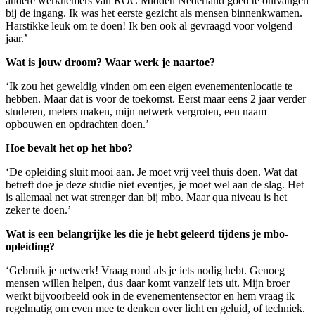
andere werknemers van ROC Midden Nederland goed te ontvangen
bij de ingang. Ik was het eerste gezicht als mensen binnenkwamen.
Harstikke leuk om te doen! Ik ben ook al gevraagd voor volgend
jaar.’
Wat is jouw droom? Waar werk je naartoe?
‘Ik zou het geweldig vinden om een eigen evenementenlocatie te
hebben. Maar dat is voor de toekomst. Eerst maar eens 2 jaar verder
studeren, meters maken, mijn netwerk vergroten, een naam
opbouwen en opdrachten doen.’
Hoe bevalt het op het hbo?
‘De opleiding sluit mooi aan. Je moet vrij veel thuis doen. Wat dat
betreft doe je deze studie niet eventjes, je moet wel aan de slag. Het
is allemaal net wat strenger dan bij mbo. Maar qua niveau is het
zeker te doen.’
Wat is een belangrijke les die je hebt geleerd tijdens je mbo-
opleiding?
‘Gebruik je netwerk! Vraag rond als je iets nodig hebt. Genoeg
mensen willen helpen, dus daar komt vanzelf iets uit. Mijn broer
werkt bijvoorbeeld ook in de evenementensector en hem vraag ik
regelmatig om even mee te denken over licht en geluid, of techniek.