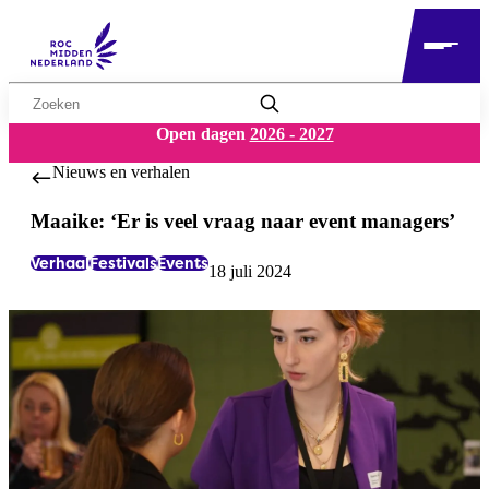
Zoekwoord
Open dagen
2026 - 2027
Nieuws en verhalen
Maaike: ‘Er is veel vraag naar event managers’
Verhaal
Festivals
Events
18 juli 2024
Labels:
Datum: