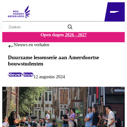
Zoekwoord
Open dagen
2026 - 2027
Nieuws en verhalen
Duurzame lessenserie aan Amersfoortse
bouwstudenten
Nieuws
Bouw
12 augustus 2024
Labels:
Datum: