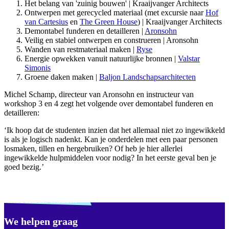
Het belang van 'zuinig bouwen' | Kraaijvanger Architects
Ontwerpen met gerecycled materiaal (met excursie naar
Hof
van Cartesius
en
The Green House
) | Kraaijvanger Architects
Demontabel funderen en detailleren |
Aronsohn
Veilig en stabiel ontwerpen en construeren | Aronsohn
Wanden van restmateriaal maken |
Ryse
Energie opwekken vanuit natuurlijke bronnen |
Valstar
Simonis
Groene daken maken |
Baljon Landschapsarchitecten
Michel Schamp, directeur van Aronsohn en instructeur van
workshop 3 en 4 zegt het volgende over demontabel funderen en
detailleren:
‘Ik hoop dat de studenten inzien dat het allemaal niet zo ingewikkeld
is als je logisch nadenkt. Kan je onderdelen met een paar personen
losmaken, tillen en hergebruiken? Of heb je hier allerlei
ingewikkelde hulpmiddelen voor nodig? In het eerste geval ben je
goed bezig.’
Verdwaald? Zoek je
misschien naar...
We helpen graag
Footer