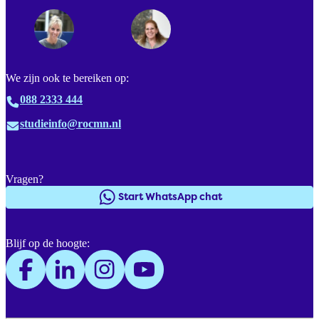
We zijn ook te bereiken op:
088 2333 444
studieinfo@rocmn.nl
Vragen?
Start WhatsApp chat
Blijf op de hoogte: