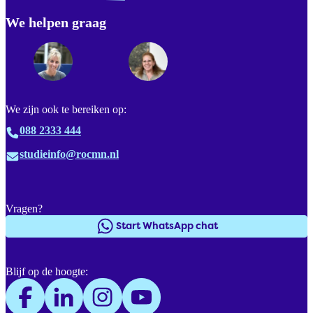
We helpen graag
Footer
We zijn ook te bereiken op:
088 2333 444
studieinfo@rocmn.nl
Vragen?
Start WhatsApp chat
Blijf op de hoogte: