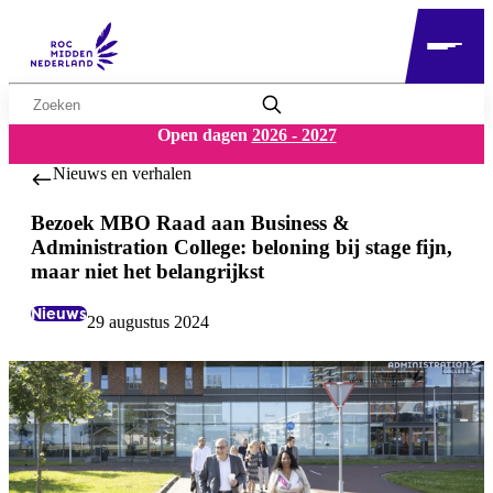
Zoekwoord
Open dagen
2026 - 2027
Nieuws en verhalen
Bezoek MBO Raad aan Business &
Administration College: beloning bij stage fijn,
maar niet het belangrijkst
Nieuws
29 augustus 2024
Labels:
Datum: