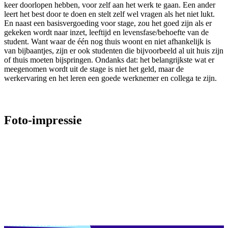
keer doorlopen hebben, voor zelf aan het werk te gaan. Een ander
leert het best door te doen en stelt zelf wel vragen als het niet lukt.
En naast een basisvergoeding voor stage, zou het goed zijn als er
gekeken wordt naar inzet, leeftijd en levensfase/behoefte van de
student. Want waar de één nog thuis woont en niet afhankelijk is
van bijbaantjes, zijn er ook studenten die bijvoorbeeld al uit huis zijn
of thuis moeten bijspringen. Ondanks dat: het belangrijkste wat er
meegenomen wordt uit de stage is niet het geld, maar de
werkervaring en het leren een goede werknemer en collega te zijn.
Foto-impressie
Bekijk 4
foto's
Verdwaald? Zoek je
misschien naar...