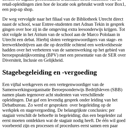
retail-opleidingen zien hoe de locatie ook gebruikt wordt voor Box1,
een pop-up shop.
De weg vervolgde naar het filiaal van de Bibliotheek Utrecht direct
naast de school, waar Entree-studenten met Adnan Tekin in gesprek
gingen over hoe zij in die omgeving extra leesonderwijs krijgen. Tot
slot volgde in het Atrium van de school aan de Marco Pololaan in
Utrecht een debat. Hierbij sloten vertegenwoordigers van stage- en
leerwerkbedrijven aan die op dezelfde ochtend een werkveldsessie
hadden over het verbeteren van de samenwerking op het gebied van
beroepspraktijkvorming (BPV) met een presentatie van de SER over
Diversiteit, Inclusie en Gelijkheid.
Stagebegeleiding en -vergoeding
Een vijftal werkgevers en een vertegenwoordiger van de
Samenwerkingsorganisatie Beroepsonderwijs Bedrijfsleven (SBB)
namen plaats tegenover acht studenten van verschillende
opleidingen. Dat gaf een levendig gesprek onder leiding van het
Debatbureau. Zo werd er gesproken over begeleiding op de
werkplek en stagevergoeding. De belangrijkste conclusies: per
stagiair verschilt de behoefte in begeleiding; dus een begeleider zal
eerst moeten ontdekken wat de stagiair nodig heeft. De één wil goed
voorbereid zijn en processen of procedures eerst samen een paar