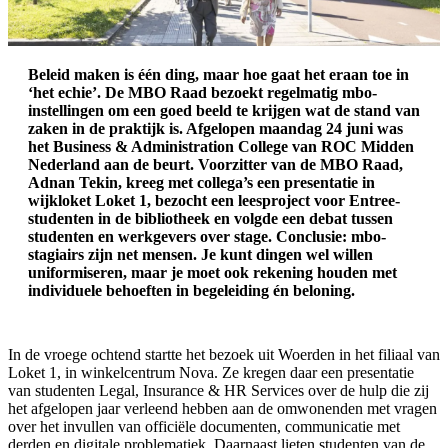
Beleid maken is één ding, maar hoe gaat het eraan toe in
‘het echie’. De MBO Raad bezoekt regelmatig mbo-
instellingen om een goed beeld te krijgen wat de stand van
zaken in de praktijk is. Afgelopen maandag 24 juni was
het Business & Administration College van ROC Midden
Nederland aan de beurt. Voorzitter van de MBO Raad,
Adnan Tekin, kreeg met collega’s een presentatie in
wijkloket Loket 1, bezocht een leesproject voor Entree-
studenten in de bibliotheek en volgde een debat tussen
studenten en werkgevers over stage. Conclusie: mbo-
stagiairs zijn net mensen. Je kunt dingen wel willen
uniformiseren, maar je moet ook rekening houden met
individuele behoeften in begeleiding én beloning.
In de vroege ochtend startte het bezoek uit Woerden in het filiaal van
Loket 1, in winkelcentrum Nova. Ze kregen daar een presentatie
van studenten Legal, Insurance & HR Services over de hulp die zij
het afgelopen jaar verleend hebben aan de omwonenden met vragen
over het invullen van officiële documenten, communicatie met
derden en digitale problematiek. Daarnaast lieten studenten van de