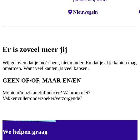
Locaties:
Nieuwegein
L
Er is zoveel meer jij
Wij geloven dat je méér bent, niet minder. En dat je al je kanten mag
omarmen. Want veel kanten, is veel kansen.
GEEN OF/OF, MAAR EN/EN
Monteur/muzikant/influencer? Waarom niet?
Vakkenvuller/onderzoeker/verzorgende?
Verdwaald? Zoek je
misschien naar...
We helpen graag
Footer