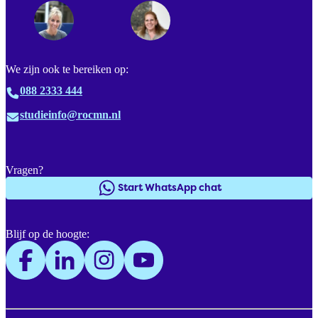
We zijn ook te bereiken op:
088 2333 444
studieinfo@rocmn.nl
Vragen?
Start WhatsApp chat
Blijf op de hoogte: