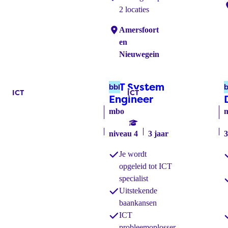
L
2 locaties
Locaties:
Amersfoort
en
Nieuwegein
ICT System
bbl
b
ICT
ICT
Labels:
Labels:
Engineer
(bbl)
mbo
niveau 4
3 jaar
3
Je wordt
opgeleid tot ICT
specialist
Uitstekende
baankansen
ICT
probleemoplosser