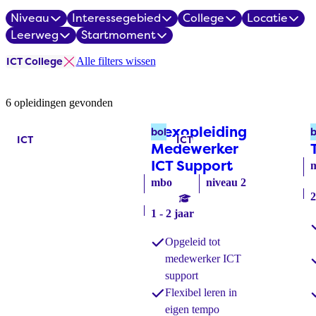
Niveau
Interessegebied
College
Locatie
Filters
Leerweg
Startmoment
ICT College
Alle filters wissen
Opleidingsoverzicht
6 opleidingen gevonden
Flexopleiding
bol
b
ICT
ICT
Labels:
Labels:
Medewerker
ICT Support
(bol)
mbo
niveau 2
2
1 - 2 jaar
Opgeleid tot
medewerker ICT
support
Flexibel leren in
eigen tempo