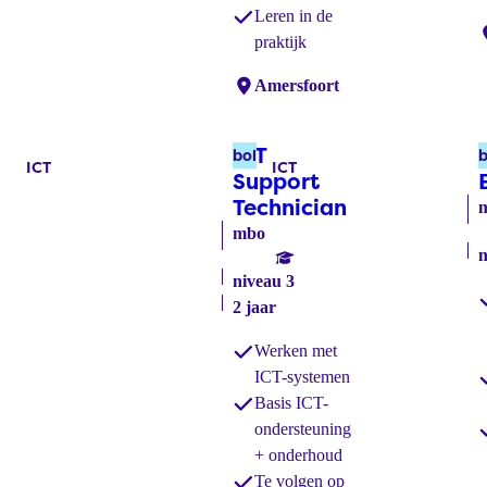
Leren in de
L
praktijk
Locaties:
Amersfoort
ICT
bol
b
ICT
ICT
Labels:
Labels:
Support
Technician
(bol)
mbo
n
niveau 3
2 jaar
Werken met
ICT-systemen
Basis ICT-
ondersteuning
+ onderhoud
Te volgen op