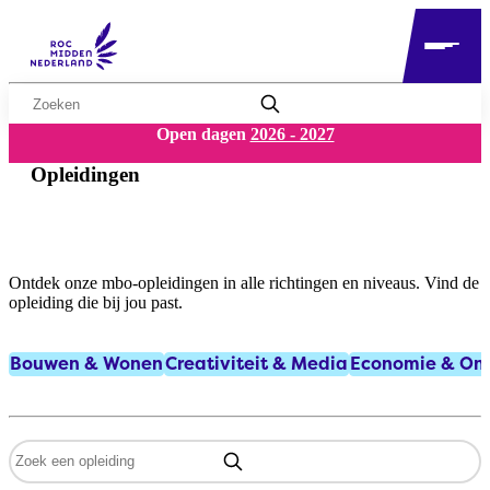
Zoekwoord
Open dagen
2026 - 2027
Opleidingen
Ontdek onze mbo-opleidingen in alle richtingen en niveaus. Vind de
opleiding die bij jou past.
Bouwen & Wonen
Creativiteit & Media​
Economie & On
Opleidingscategorieën
Zoekwoord