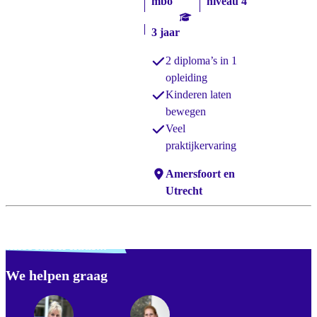
mbo
niveau 4
3 jaar
2 diploma’s in 1
opleiding
Kinderen laten
bewegen
Veel
praktijkervaring
Locaties:
Amersfoort en
Utrecht
Verdwaald? Zoek je
misschien naar...
We helpen graag
Footer