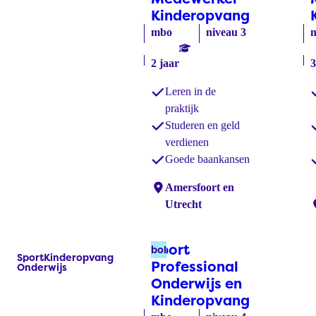
Kinderopvang
(bbl)
mbo
niveau 3
2 jaar
3
Leren in de
praktijk
Studeren en geld
verdienen
Goede baankansen
Locaties:
Amersfoort en
Utrecht
L
Sport
bol
Sport
Kinderopvang
Labels:
Professional
Onderwijs
Onderwijs en
Kinderopvang
(bol)