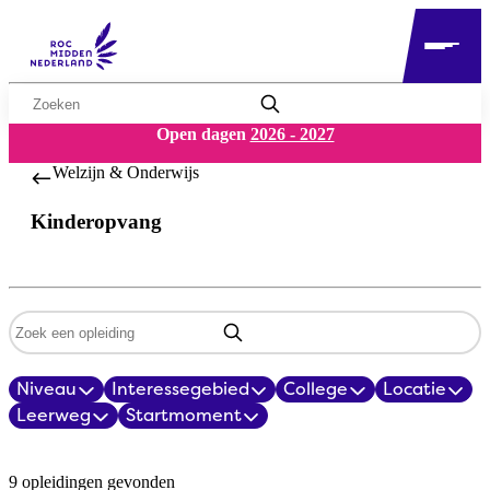
Zoekwoord
Open dagen
2026 - 2027
Welzijn & Onderwijs​
Kinderopvang
Zoekwoord
Niveau
Interessegebied
College
Locatie
Filters
Leerweg
Startmoment
Opleidingsoverzicht
9 opleidingen gevonden