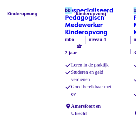
Gespecialiseerd
bbl
b
Kinderopvang
Kinderopvang
Labels:
Labels:
Pedagogisch
Medewerker
Kinderopvang
(bbl)
mbo
niveau 4
2 jaar
3
Leren in de praktijk
Studeren en geld
verdienen
Goed bereikbaar met
ov
Locaties:
Amersfoort en
Utrecht
L