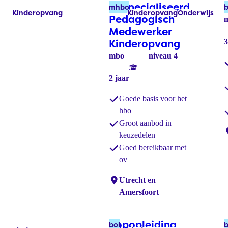
Gespecialiseerd
mhbo
b
Kinderopvang
Kinderopvang
Onderwijs
Labels:
Labels:
Pedagogisch
Medewerker
Kinderopvang
(mhbo)
3
mbo
niveau 4
2 jaar
Goede basis voor het
hbo
Groot aanbod in
L
keuzedelen
Goed bereikbaar met
ov
Locaties:
Utrecht en
Amersfoort
Kopopleiding
bol
b