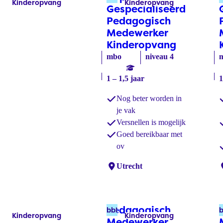
Kinderopvang
Kinderopvang
Labels:
Labels:
Gespecialiseerd
Pedagogisch
Medewerker
Kinderopvang
(bol)
mbo
niveau 4
1 – 1,5 jaar
1
Nog beter worden in
je vak
Versnellen is mogelijk
Goed bereikbaar met
ov
Locaties:
Utrecht
L
Pedagogisch
bbl
b
Kinderopvang
Kinderopvang
Labels:
Labels:
Medewerker