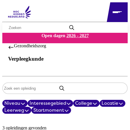
Zoekwoord
Open dagen
2026 - 2027
Gezondheidszorg
Verpleegkunde
Zoekwoord
Niveau
Interessegebied
College
Locatie
Filters
Leerweg
Startmoment
Opleidingsoverzicht
3 opleidingen gevonden