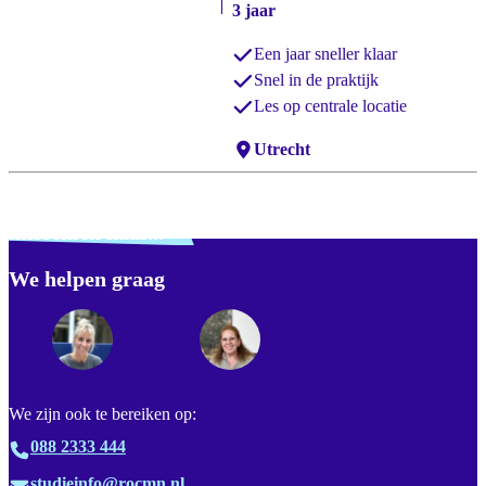
3 jaar
Een jaar sneller klaar
Snel in de praktijk
Les op centrale locatie
Locaties:
Utrecht
Verdwaald? Zoek je
misschien naar...
We helpen graag
Footer
We zijn ook te bereiken op:
088 2333 444
studieinfo@rocmn.nl