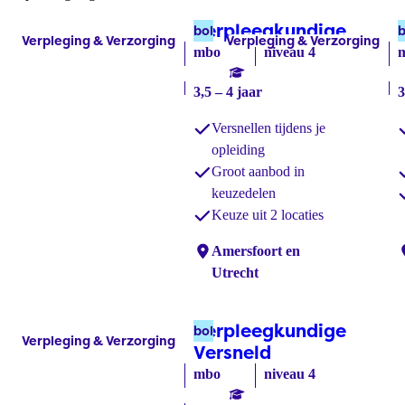
Verpleegkundige
(bol)
bol
b
Verpleging & Verzorging
Verpleging & Verzorging
Labels:
Labels:
mbo
niveau 4
3,5 – 4 jaar
3
Versnellen tijdens je
opleiding
Groot aanbod in
keuzedelen
Keuze uit 2 locaties
Locaties:
Amersfoort en
L
Utrecht
Verpleegkundige
bol
Verpleging & Verzorging
Labels:
Versneld
(bol)
mbo
niveau 4