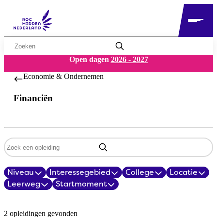
Zoekwoord
Open dagen
2026 - 2027
Economie & Ondernemen
Financiën
Zoekwoord
Niveau
Interessegebied
College
Locatie
Filters
Leerweg
Startmoment
Opleidingsoverzicht
2 opleidingen gevonden