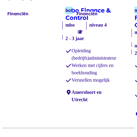
Mbo Finance &
bol
Financiën
Financiën
Labels:
Labels:
Control
(bol)
mbo
niveau 4
2 - 3 jaar
n
Opleiding
2
(bedrijfs)administrateur
Werken met cijfers en
boekhouding
Versnellen mogelijk
Locaties:
Amersfoort en
Utrecht
L